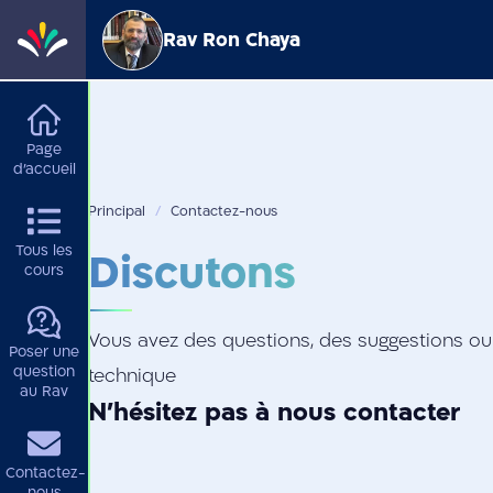
Rav Ron Chaya
Rabbanim
Page
d'accueil
Principal
Contactez-nous
Tous les
Discutons
cours
Vous avez des questions, des suggestions o
Poser une
question
technique
au Rav
N'hésitez pas à nous contacter
Contactez-