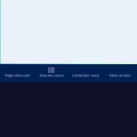
Page d'accueil
Tous les cours
Contactez-nous
Faire un don
Rejoignez notre groupe WhatsApp et
soyez les premiers à recevoir de
nouveaux contenus
Ajoutez-moi sur Whatsapp